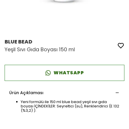
BLUE BEAD
Yeşil Sıvı Gıda Boyası 150 ml
WHATSAPP
Ürün Açıklaması
Yeni formülü ile 150 ml blue bead yeşil sıvı gıda
boyası İÇİNDEKİLER: Seyreltici (su), Renklendirici (E 132
(%3,2) ).