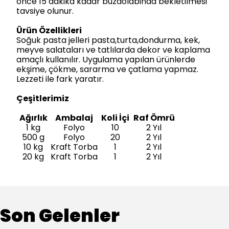
önce 15 dakika kadar buzdolabinda bekletilmesi
tavsiye olunur.
Ürün Özellikleri
Soğuk pasta jelleri pasta,turta,dondurma, kek,
meyve salataları ve tatlılarda dekor ve kaplama
amaçlı kullanılır. Uygulama yapılan ürünlerde
ekşime, çökme, sararma ve çatlama yapmaz.
Lezzeti ile fark yaratır.
Çeşitlerimiz
Ağırlık
Ambalaj
Koli İçi
Raf Ömrü
1 kg
Folyo
10
2 Yıl
500 g
Folyo
20
2 Yıl
10 kg
Kraft Torba
1
2 Yıl
20 kg
Kraft Torba
1
2 Yıl
Son Gelenler