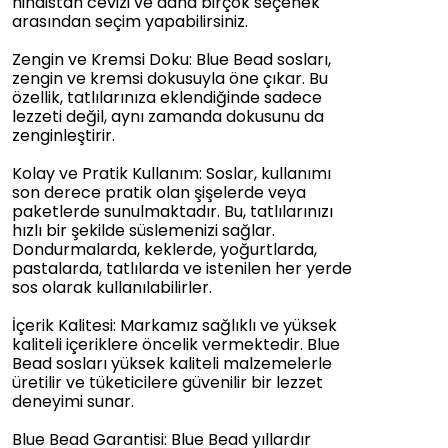
hindistan cevizi ve daha birçok seçenek
arasından seçim yapabilirsiniz.
Zengin ve Kremsi Doku: Blue Bead sosları,
zengin ve kremsi dokusuyla öne çıkar. Bu
özellik, tatlılarınıza eklendiğinde sadece
lezzeti değil, aynı zamanda dokusunu da
zenginleştirir.
Kolay ve Pratik Kullanım: Soslar, kullanımı
son derece pratik olan şişelerde veya
paketlerde sunulmaktadır. Bu, tatlılarınızı
hızlı bir şekilde süslemenizi sağlar.
Dondurmalarda, keklerde, yoğurtlarda,
pastalarda, tatlılarda ve istenilen her yerde
sos olarak kullanılabilirler.
İçerik Kalitesi: Markamız sağlıklı ve yüksek
kaliteli içeriklere öncelik vermektedir. Blue
Bead sosları yüksek kaliteli malzemelerle
üretilir ve tüketicilere güvenilir bir lezzet
deneyimi sunar.
Blue Bead Garantisi: Blue Bead yıllardır