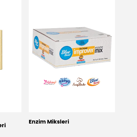
Enzim Miksleri
Ekme
ri