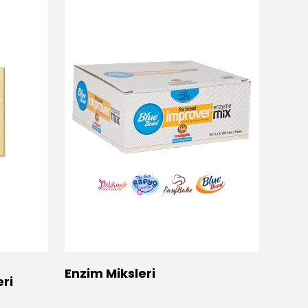
Enzim Miksleri
Ekme
ri