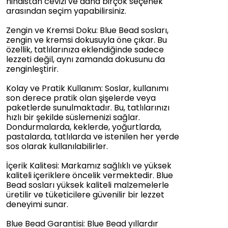
hindistan cevizi ve daha birçok seçenek
arasından seçim yapabilirsiniz.
Zengin ve Kremsi Doku: Blue Bead sosları,
zengin ve kremsi dokusuyla öne çıkar. Bu
özellik, tatlılarınıza eklendiğinde sadece
lezzeti değil, aynı zamanda dokusunu da
zenginleştirir.
Kolay ve Pratik Kullanım: Soslar, kullanımı
son derece pratik olan şişelerde veya
paketlerde sunulmaktadır. Bu, tatlılarınızı
hızlı bir şekilde süslemenizi sağlar.
Dondurmalarda, keklerde, yoğurtlarda,
pastalarda, tatlılarda ve istenilen her yerde
sos olarak kullanılabilirler.
İçerik Kalitesi: Markamız sağlıklı ve yüksek
kaliteli içeriklere öncelik vermektedir. Blue
Bead sosları yüksek kaliteli malzemelerle
üretilir ve tüketicilere güvenilir bir lezzet
deneyimi sunar.
Blue Bead Garantisi: Blue Bead yıllardır