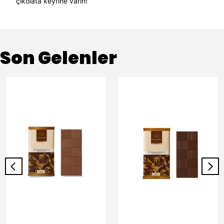
çikolata keyfine varın!
Son Gelenler