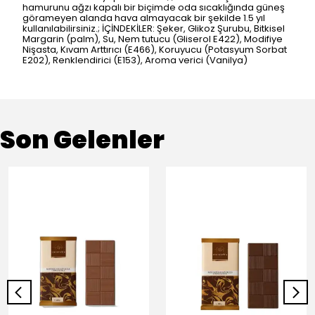
hamurunu ağzı kapalı bir biçimde oda sıcaklığında güneş
görameyen alanda hava almayacak bir şekilde 1.5 yıl
kullanılabilirsiniz.; İÇİNDEKİLER: Şeker, Glikoz Şurubu, Bitkisel
Margarin (palm), Su, Nem tutucu (Gliserol E422), Modifiye
Nişasta, Kıvam Arttırıcı (E466), Koruyucu (Potasyum Sorbat
E202), Renklendirici (E153), Aroma verici (Vanilya)
Son Gelenler