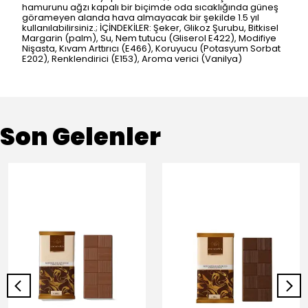
hamurunu ağzı kapalı bir biçimde oda sıcaklığında güneş
görameyen alanda hava almayacak bir şekilde 1.5 yıl
kullanılabilirsiniz.; İÇİNDEKİLER: Şeker, Glikoz Şurubu, Bitkisel
Margarin (palm), Su, Nem tutucu (Gliserol E422), Modifiye
Nişasta, Kıvam Arttırıcı (E466), Koruyucu (Potasyum Sorbat
E202), Renklendirici (E153), Aroma verici (Vanilya)
Son Gelenler