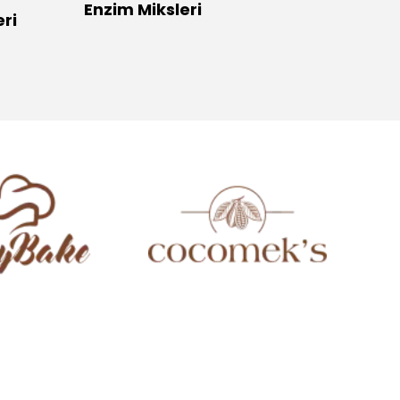
Enzim Miksleri
Ekme
ri
.
.