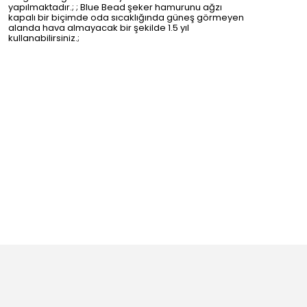
yapılmaktadır.; ; Blue Bead şeker hamurunu ağzı
kapalı bir biçimde oda sıcaklığında güneş görmeyen
alanda hava almayacak bir şekilde 1.5 yıl
kullanabilirsiniz.;