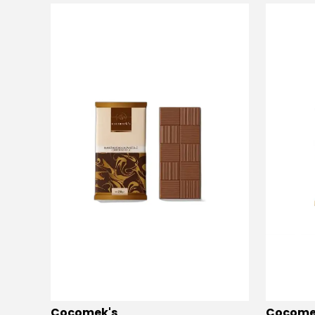
Cocomek's
Cocome