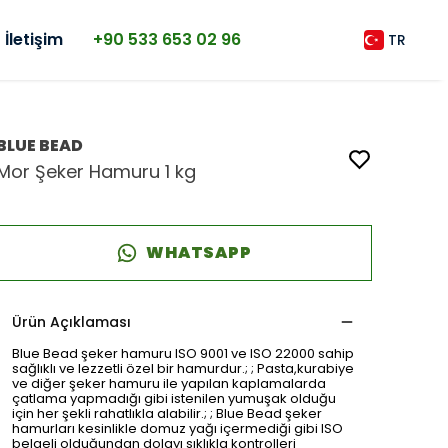
İletişim
+90 533 653 02 96
TR
BLUE BEAD
Mor Şeker Hamuru 1 kg
WHATSAPP
Ürün Açıklaması
Blue Bead şeker hamuru ISO 9001 ve ISO 22000 sahip
sağlıklı ve lezzetli özel bir hamurdur.; ; Pasta,kurabiye
ve diğer şeker hamuru ile yapılan kaplamalarda
çatlama yapmadığı gibi istenilen yumuşak olduğu
için her şekli rahatlıkla alabilir.; ; Blue Bead şeker
hamurları kesinlikle domuz yağı içermediği gibi ISO
belgeli olduğundan dolayı sıklıkla kontrolleri