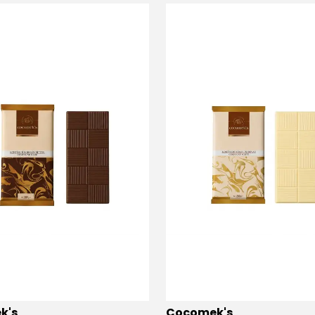
k's
Cocomek's