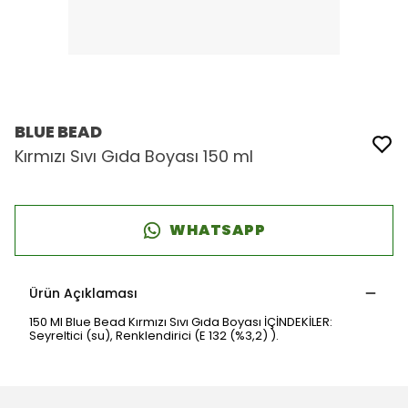
BLUE BEAD
Kırmızı Sıvı Gıda Boyası 150 ml
WHATSAPP
Ürün Açıklaması
150 Ml Blue Bead Kırmızı Sıvı Gıda Boyası İÇİNDEKİLER:
Seyreltici (su), Renklendirici (E 132 (%3,2) ).