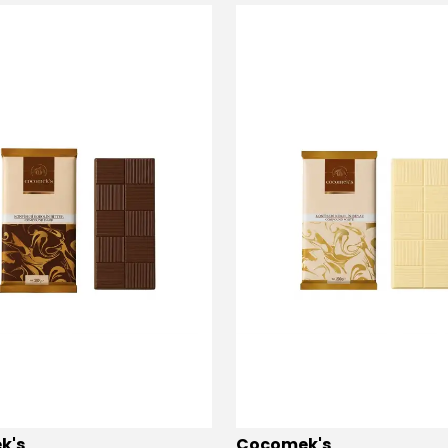
k's
Cocomek's