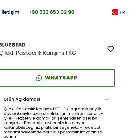
İletişim
+90 533 653 02 96
TR
BLUE BEAD
Çilekli Pastacılık Karışımı 1 KG
WHATSAPP
Ürün Açıklaması
Çilekli Pastacılık Karışımı 1 KG - 1 kilogramlık büyük
boy paketiyle, uzun süreli kullanım imkanı sunar.; -
Çilekli lezzetiyle damakları şenlendiren özel bir
karışım.; - Pastacılık tariflerinizde kolayca
kullanabileceğiniz pratik bir seçenek.; - Tek ebat
tasarımı sayesinde her türlü pastacılık ihtiyacınıza
uygun.