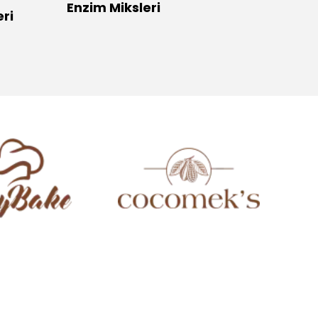
Enzim Miksleri
Ekme
ri
.
.