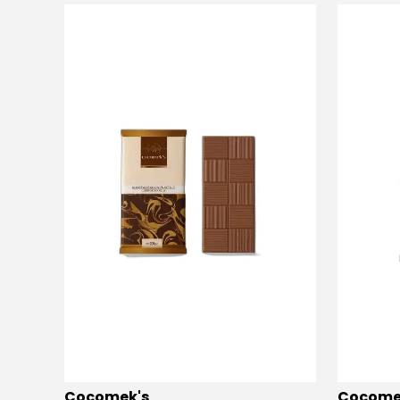
Cocomek's
Cocome