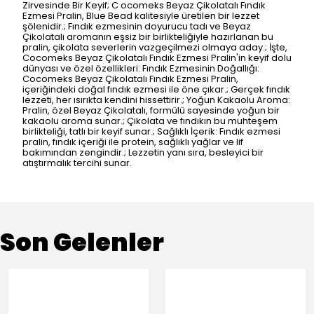
Zirvesinde Bir Keyif; C ocomeks Beyaz Çikolatalı Fındık
Ezmesi Pralin, Blue Bead kalitesiyle üretilen bir lezzet
şölenidir.; Fındık ezmesinin doyurucu tadı ve Beyaz
Çikolatalı aromanın eşsiz bir birlikteliğiyle hazırlanan bu
pralin, çikolata severlerin vazgeçilmezi olmaya aday.; İşte,
Cocomeks Beyaz Çikolatalı Fındık Ezmesi Pralin'in keyif dolu
dünyası ve özel özellikleri: Fındık Ezmesinin Doğallığı:
Cocomeks Beyaz Çikolatalı Fındık Ezmesi Pralin,
içeriğindeki doğal fındık ezmesi ile öne çıkar.; Gerçek fındık
lezzeti, her ısırıkta kendini hissettirir.; Yoğun Kakaolu Aroma:
Pralin, özel Beyaz Çikolatalı, formülü sayesinde yoğun bir
kakaolu aroma sunar.; Çikolata ve fındıkın bu muhteşem
birlikteliği, tatlı bir keyif sunar.; Sağlıklı İçerik: Fındık ezmesi
pralin, fındık içeriği ile protein, sağlıklı yağlar ve lif
bakımından zengindir.; Lezzetin yanı sıra, besleyici bir
atıştırmalık tercihi sunar.
Son Gelenler