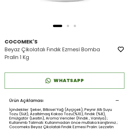
COCOMEK'S
Beyaz Çikolatalı Fındık Ezmesi Bomba
Pralin 1 Kg
WHATSAPP
Ürün Açıklaması
İçindekiler: Şeker, Bitkisel Yağ (Ayçiçek), Peynir Altı Suyu
Tozu (Süt), Azaltılmaış Kakao Tozu(%10), Fındık (%8),
Emülgatör (Lesitin), Aroma Vericiler (Fındık , Vanilya).;
Kullanımb Talimatı: Kullanmadan önce mutlaka karıştırınız.;
Cocomeks Beyaz Çikolatalı Fındık Ezmesi Pralin: Lezzetin