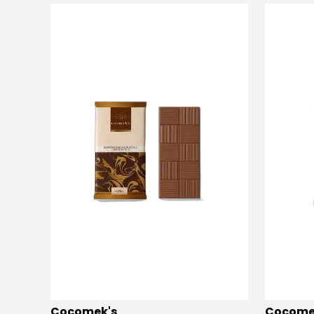
Cocomek's
Cocome