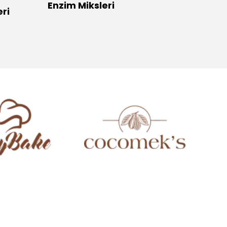
Enzim Miksleri
Ekme
ri
.
.