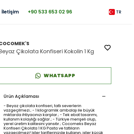
İletişim
+90 533 653 02 96
TR
COCOMEK'S
Beyaz Çikolata Konfiseri Kokolin 1 Kg
WHATSAPP
Ürün Açıklaması
- Beyaz çikolata konfiseri, tatlı severlerin
vazgeçilmezi.; - 1 kilogramlık ambalajı ile büyük
miktarda ihtiyacınızı karşılar.; - Tek ebat tasarımı,
kullanım kolaylığı sağlar.; - Türkiye menşeli olup,
yerel üretim kalitesini yansıtır.; Cocomeks Beyaz
Konfiseri Çikolata 1 KG Pasta ve tatlıların
vazgeçilmezi! Ister tariflerinizde kullanın, ister küçük