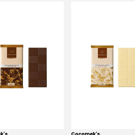
k's
Cocomek's