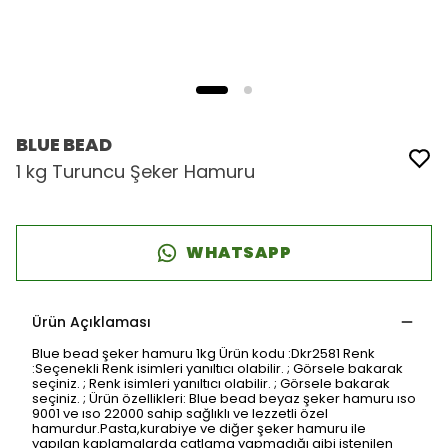
BLUE BEAD
1 kg Turuncu Şeker Hamuru
WHATSAPP
Ürün Açıklaması
Blue bead şeker hamuru 1kg Ürün kodu :Dkr2581 Renk
:Seçenekli Renk isimleri yanıltıcı olabilir. ; Görsele bakarak
seçiniz. ; Renk isimleri yanıltıcı olabilir. ; Görsele bakarak
seçiniz. ; Ürün özellikleri: Blue bead beyaz şeker hamuru ıso
9001 ve ıso 22000 sahip sağlıklı ve lezzetli özel
hamurdur.Pasta,kurabiye ve diğer şeker hamuru ile
yapılan kaplamalarda çatlama yapmadığı gibi istenilen